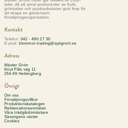
Mäster Gröns rötter går tillbaka till 1950-
talet, då ett antal producenter av frukt,
grönsaker och prydnadsväxter gick ihop för
att skapa en gemensam
försäljningsorganisation.
Kontakt
Telefon:
042 - 490 27 30
E-post:
blommor-trading@sydgront.se
Adress
Mäster Grön
Knut Påls väg 11
256 69 Helsingborg
Övrigt
Om oss
Försäljningsvillkor
Produktionskatalogen
Reklamationsanmälan
Våra trädgårdsmästare
Säsongens växter
Cookies